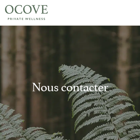
ACCUEIL
NOS GÎTES
Forest – 2 pers.
Nous contacter
Solè – 2 pers.
Infiny – 2 pers.
Bonzen – 2 pers.
WELLNESS JOURNÉE