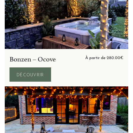
Bonzen – Ocove
À partir de
280.00
€
DÉCOUVRIR