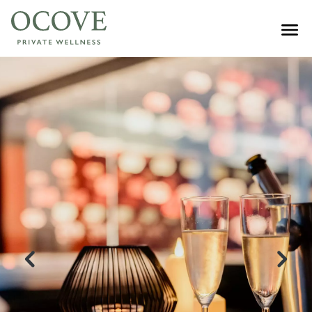
ACCUEIL
NOS GÎTES
Forest – 2 pers.
Solè – 2 pers.
Infiny – 2 pers.
Bonzen – 2 pers.
WELLNESS JOURNÉE