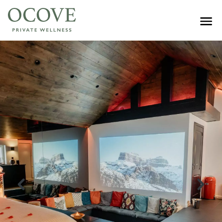
ACCUEIL
NOS GÎTES
Forest – 2 pers.
Solè – 2 pers.
Infiny – 2 pers.
Bonzen – 2 pers.
WELLNESS JOURNÉE