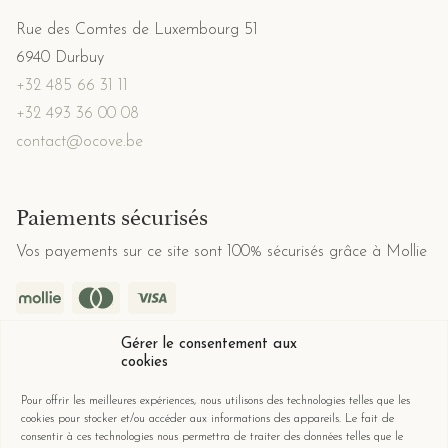
Rue des Comtes de Luxembourg 51
6940 Durbuy
+32 485 66 31 11
+32 493 36 00 08
contact@ocove.be
Paiements sécurisés
Vos payements sur ce site sont 100% sécurisés grâce à Mollie
Gérer le consentement aux
cookies
Réseaux sociaux
Pour offrir les meilleures expériences, nous utilisons des technologies telles que les
Ne manquez pas les dernières actualités et offres d'Ocove
cookies pour stocker et/ou accéder aux informations des appareils. Le fait de
consentir à ces technologies nous permettra de traiter des données telles que le
sur les réseaux